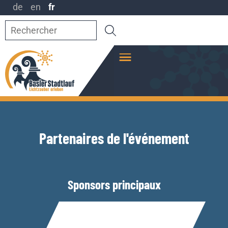
Vers la navigation
Vers le contenu
Vers le pied de page
de
en
fr
Recherche
Partenaires de l'événement
Sponsors principaux